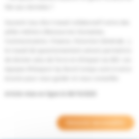
liée aux données ?
Souvent issu d’un travail collaboratif entre des
pôles métiers (Ressources Humaines,
Communication, Finance, Direction Générale…),
le travail de questionnement amont permettra
de donner plus de force et d’impact au BSI. Les
équipes RHeeport by Nord Compo sont à votre
écoute pour vous guider et vous conseiller.
Article mise en ligne le 06/10/2025
Retourner aux actualités