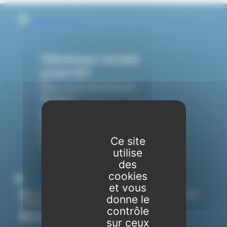
Téléchargez exemple
gratuit BSI
Bilan social individuel par
Rheeport
Mentions légales &
Politique de
confidentialité
Ce site
utilise
des
cookies
et vous
7, rue de Fives - 59650 Villeneuve-
donne le
d’Ascq, FRANCE
contrôle
03 20 41 40 01
sur ceux