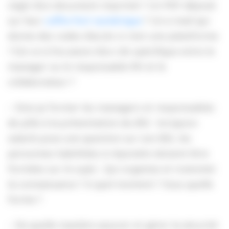
s’agit d’un document imprimé ? Un PDF déposé
sur leur
coffre-fort numérique
? Un e-mail qui
donne des codes d’accès si c’est une plateforme
? Est-ce à l’occasion d’un rdv spécifique entre le
manager ou le responsable RH et le
collaborateur ?
– Dois-je former les managers et responsables
de pôle à la présentation du BSI : lorsqu’un
salarié pose une question sur son BSI, les
personnes habilitées à répondre doivent être
formées sur le sujet ; Qui organise et transmet
la connaissance ? A quel moment ? Sous quelle
forme ?
– De quelle manière assurer et gérer la sécurité