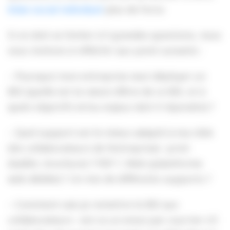
bilan social individuel
plus de force.
Si on doit se limiter à 5 grandes questions, nous
vous invitons à réfléchir aux point suivants :
– Pourquoi mon entreprise veut déployer un
BSI (quelle est la raison d’être de ce BSI, et à
quels objectifs et/ou enjeux doit-il répondre) ?
– Quel support est le mieux adapté à ma cible
(les collaborateurs de l’entreprise) : print
(leaflet, brochure) ? PDF ?, Web (plateforme
web dédiée) ? Un mix de différents supports ?
– Comment vais-je remettre le BSI aux
collaborateurs : est-ce un envoi par courrier s’il