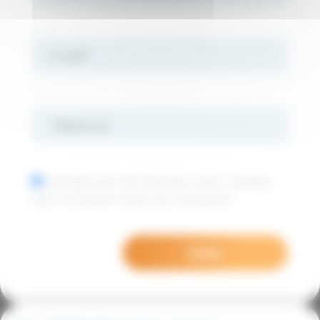
J'accepte que mes données soient utilisées
pour me donner accès aux ressources