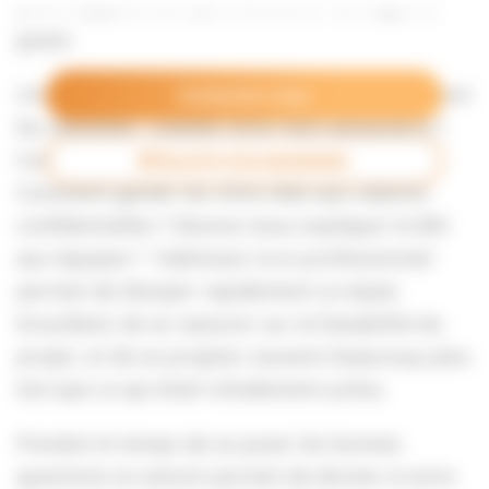
peut s’apparenter parfois à une montagne à
gravir.
Un ensemble de questions surgissent sans avoir
Contactez-nous
les réponses : Quelles infos faire apparaître ?
Comment dois-je faire techniquement ?
M’inscrire à la newsletter
Comment garder les infos liées aux salaires
confidentielles ? Devons-nous expliquer le BSI
aux équipes ? S’adresser à un professionnel
permet de dissiper rapidement un épais
brouillard, de se rassurer sur la faisabilité du
projet, et de se projeter souvent beaucoup plus
loin que ce qui était initialement prévu.
Prendre le temps de se poser les bonnes
questions en amont permet de donner à votre